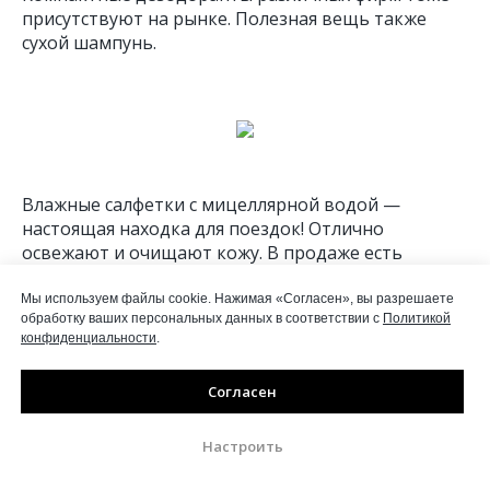
присутствуют на рынке. Полезная вещь также
сухой шампунь.
Влажные салфетки с мицеллярной водой —
настоящая находка для поездок! Отлично
освежают и очищают кожу. В продаже есть
маленькие компактные упаковки. Нелишним
будет иметь при себе и гигиеническую помаду,
Мы используем файлы cookie. Нажимая «Согласен», вы разрешаете
обработку ваших персональных данных в соответствии с
Политикой
которая сохранит губы от растрескивания и
конфиденциальности
.
обветривания в любой сезон.
Если предстоит много бывать на солнце, то
Согласен
пригодится компактный тюбик крема от загара с
высоким фактором солнцезащиты, учитываем,
Настроить
что в горах на высоте ультрафиолет активный в
любой сезон.