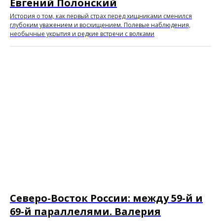
Евгений Полонский
История о том, как первый страх перед хищниками сменился
глубоким уважением и восхищением. Полевые наблюдения,
необычные укрытия и редкие встречи с волками
Северо-Восток России: между 59-й и
Наши
69-й параллелями. Валерия