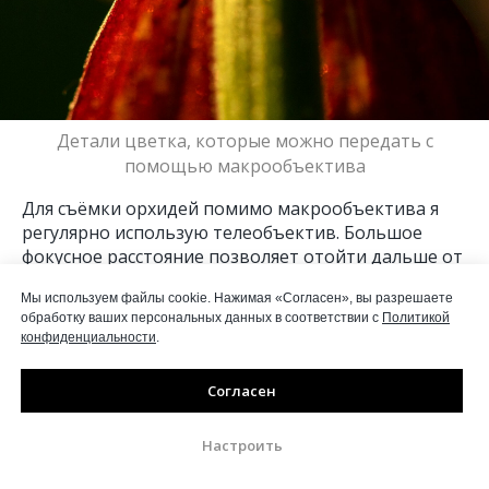
Детали цветка, которые можно передать с
помощью макрообъектива
Для съёмки орхидей помимо макрообъектива я
регулярно использую телеобъектив. Большое
фокусное расстояние позволяет отойти дальше от
растения и снять его, к примеру, через какую-то
Мы используем файлы cookie. Нажимая «Согласен», вы разрешаете
растительность: передний и задний планы хорошо
обработку ваших персональных данных в соответствии с
Политикой
размоются, а цветок выделится среди окружения.
конфиденциальности
.
Согласен
Настроить