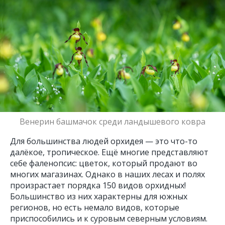
Венерин башмачок среди ландышевого ковра
Для большинства людей орхидея — это что-то
далёкое, тропическое. Ещё многие представляют
себе фаленопсис: цветок, который продают во
многих магазинах. Однако в наших лесах и полях
произрастает порядка 150 видов орхидных!
Большинство из них характерны для южных
регионов, но есть немало видов, которые
приспособились и к суровым северным условиям.