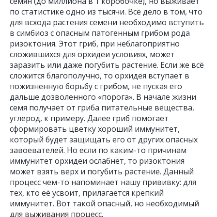
семян (до миллиона в 1 коробочке), но выживает
по статистике одно из тысячи. Всё дело в том, что
для всхода растения семени необходимо вступить
в симбиоз с опасным патогенным грибом рода
ризоктония. Этот гриб, при неблагоприятно
сложившихся для орхидеи условиях, может
заразить или даже погубить растение. Если же всё
сложится благополучно, то орхидея вступает в
пожизненную борьбу с грибом, не пуская его
дальше дозволенного «порога». В начале жизни
семя получает от гриба питательные вещества,
углерод, к примеру. Далее гриб помогает
сформировать цветку хороший иммунитет,
который будет защищать его от других опасных
завоевателей. Но если по каким-то причинам
иммунитет орхидеи ослабнет, то ризоктония
может взять верх и погубить растение. Данный
процесс чем-то напоминает нашу прививку: для
тех, кто её усвоит, прилагается крепкий
иммунитет. Вот такой опасный, но необходимый
для выживания процесс.