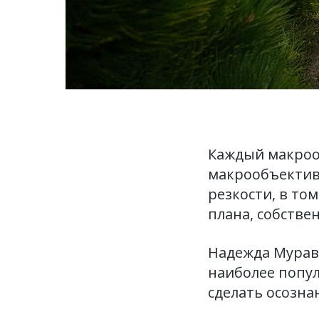
Каждый макроо
макрообъективы
резкости, в то
плана, собстве
Надежда Мурав
наиболее попу
сделать осозн