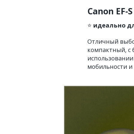
Canon EF-S
⭐️
идеально д
Отличный выбо
компактный, с 
использовании 
мобильности и 