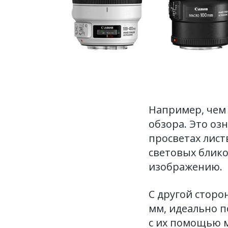
Например, чем 
обзора. Это оз
просветах листв
световых блико
изображению.
С другой сторо
мм, идеально п
с их помощью м