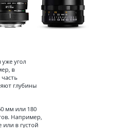
 уже угол
ер, в
 часть
ляют глубины
0 мм или 180
тов. Например,
 или в густой