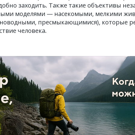
удобно заходить. Также такие объективы не
ивыми моделями — насекомыми, мелкими ж
мноводными, пресмыкающимися), которые р
ствие человека.