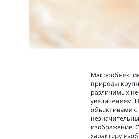
Макрообъектив
природы крупны
различимых не
увеличением. Н
объективами с 
незначительным
изображение. О
характеру изоб