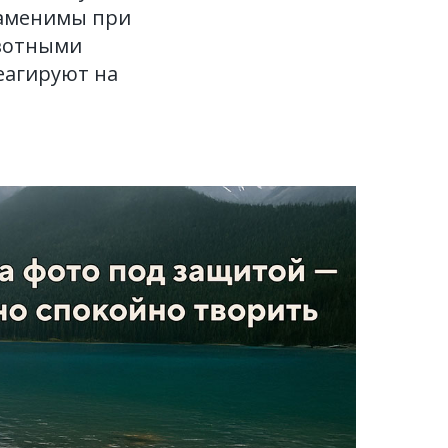
заменимы при
ивотными
еагируют на