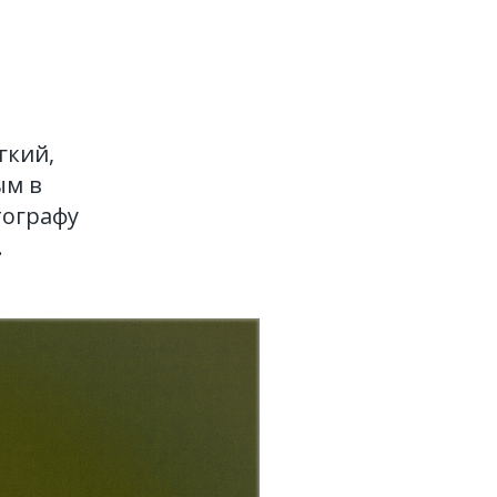
гкий,
ым в
тографу
.