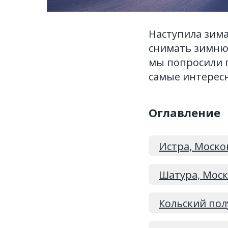
Наступила зима
снимать зимнюю
мы попросили 
самые интересн
Оглавление
Истра, Моско
Шатура, Моск
Кольский пол