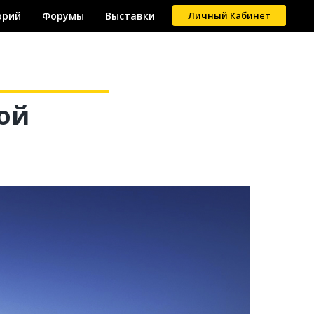
орий
екторий
Форумы
Форумы
Выставки
Выставки
Личный Кабинет
Регистрация
ой