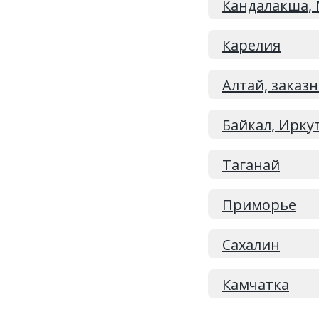
Кандалакша, 
Карелия
Алтай, заказ
Байкал, Ирку
Таганай
Приморье
Сахалин
Камчатка