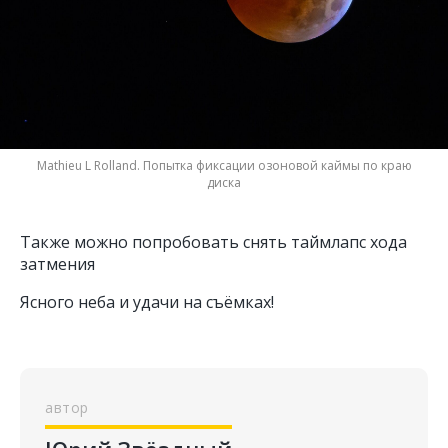
Mathieu L Rolland. Попытка фиксации озоновой каймы по краю
диска
Также можно попробовать снять таймлапс хода
затмения
Ясного неба и удачи на съёмках!