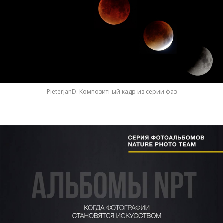
PieterjanD. Композитный кадр из серии фаз