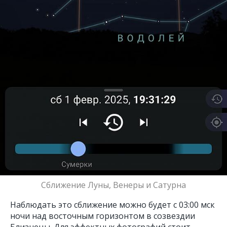
Сближение Луны, Венеры и Сатурна
Наблюдать это сближение можно будет с 03:00 мск
ночи над восточным горизонтом в созвездии
Близнецы. Для эффектных фотографий стоит