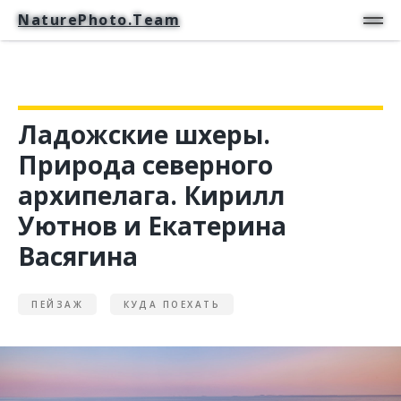
NaturePhoto.Team
NaturePhoto.Team
Ладожские шхеры.
Природа северного
архипелага. Кирилл
Уютнов и Екатерина
Васягина
ПЕЙЗАЖ
КУДА ПОЕХАТЬ