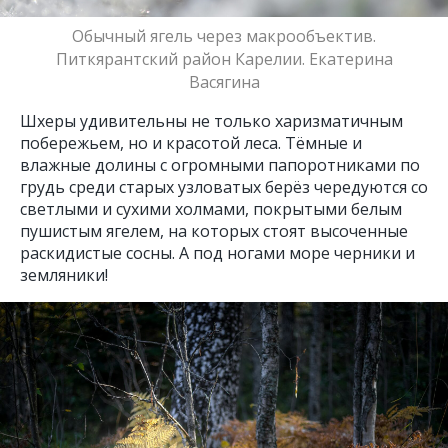
Обычный ягель через макрообъектив.
Питкярантский район Карелии. Екатерина
Васягина
Шхеры удивительны не только харизматичным
побережьем, но и красотой леса. Тёмные и
влажные долины с огромными папоротниками по
грудь среди старых узловатых берёз чередуются со
светлыми и сухими холмами, покрытыми белым
пушистым ягелем, на которых стоят высоченные
раскидистые сосны. А под ногами море черники и
земляники!