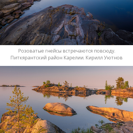
Розоватые гнейсы встречаются повсюду.
Питкярантский район Карелии. Кирилл Уютнов