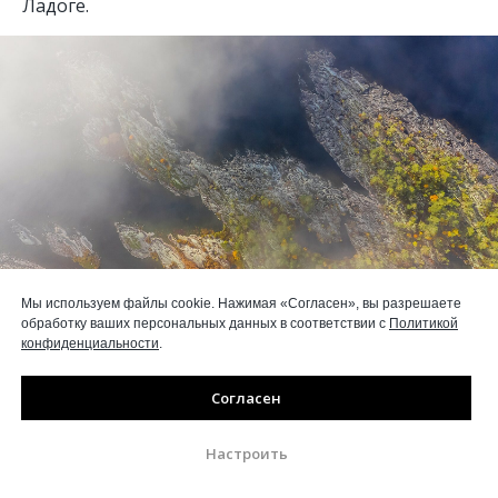
Ладоге.
Мы используем файлы cookie. Нажимая «Согласен», вы разрешаете
обработку ваших персональных данных в соответствии с
Политикой
конфиденциальности
.
Осенняя тайга на островах. Сортавальский район
Согласен
Карелии. Кирилл Уютнов
Настроить
Шагая по окатанным скалам и перепрыгивая
мелкие проливы по камушкам, совершенно не