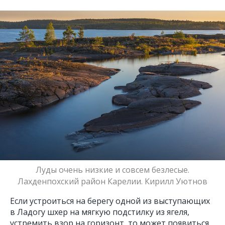
Луды очень низкие и совсем безлесые.
Лахденпохский район Карелии. Кирилл Уютнов
Если устроиться на берегу одной из выступающих
в Ладогу шхер на мягкую подстилку из ягеля,
устремить взор на горизонт, то может появиться