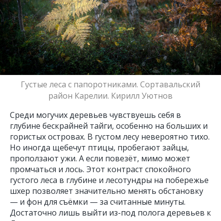
Густые леса с папоротниками. Сортавальский
район Карелии. Кирилл Уютнов
Среди могучих деревьев чувствуешь себя в
глубине бескрайней тайги, особенно на больших и
гористых островах. В густом лесу невероятно тихо.
Но иногда щебечут птицы, пробегают зайцы,
проползают ужи. А если повезёт, мимо может
промчаться и лось. Этот контраст спокойного
густого леса в глубине и лесотундры на побережье
шхер позволяет значительно менять обстановку
— и фон для съёмки — за считанные минуты.
Достаточно лишь выйти из-под полога деревьев к