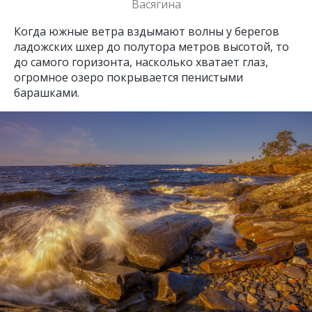
Васягина
Когда южные ветра вздымают волны у берегов
ладожских шхер до полутора метров высотой, то
до самого горизонта, насколько хватает глаз,
огромное озеро покрывается пенистыми
барашками.