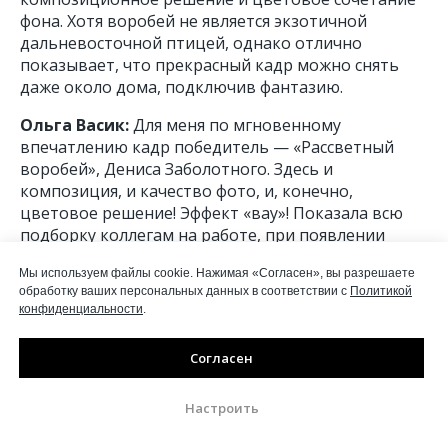
фона. Хотя воробей не является экзотичной
дальневосточной птицей, однако отлично
показывает, что прекрасный кадр можно снять
даже около дома, подключив фантазию.
Ольга Васик:
Для меня по мгновенному
впечатлению кадр победитель — «Рассветный
воробей», Дениса Заболотного. Здесь и
композиция, и качество фото, и, конечно,
цветовое решение! Эффект «вау»! Показала всю
подборку коллегам на работе, при появлении
этого кадра раздался возглас удивления.
Мы используем файлы cookie. Нажимая «Согласен», вы разрешаете
Михаил Ездаков:
Один из моих любимых кадров.
обработку ваших персональных данных в соответствии с
Политикой
конфиденциальности
.
Здесь практически нет ничего лишнего. Хорошо
проработанная в деталях модель (в данном случае
Согласен
полевой воробей) и её удачное расположение в
кадре, приятный тёмный фон и эффектное
умеренно яркое боке. Все вместе они создают
Настроить
гармоничную композицию, которая ведёт диалог