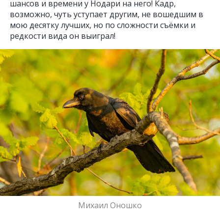
шансов и времени у Нодари на него! Кадр,
возможно, чуть уступает другим, не вошедшим в
мою десятку лучших, но по сложности съёмки и
редкости вида он выиграл!
Михаил Оношко