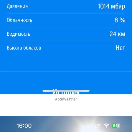
AccuWeather