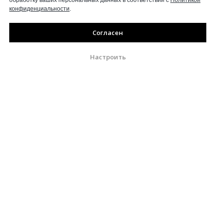
обработку ваших персональных данных в соответствии с
Политикой
конфиденциальности
.
Согласен
Настроить
Журнал выходит при поддержке