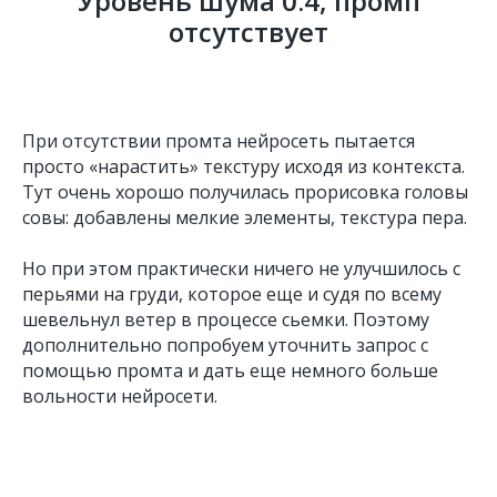
Уровень шума 0.4, промп
отсутствует
Наши
мероприятия
При отсутствии промта нейросеть пытается
просто «нарастить» текстуру исходя из контекста.
Тут очень хорошо получилась прорисовка головы
совы: добавлены мелкие элементы, текстура пера.
Но при этом практически ничего не улучшилось с
перьями на груди, которое еще и судя по всему
шевельнул ветер в процессе сьемки. Поэтому
дополнительно попробуем уточнить запрос с
помощью промта и дать еще немного больше
вольности нейросети.
Nature Photo Talks